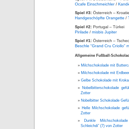
Ocafe Einschmeichler
/
Kandi
Spiel #3:
Österreich – Kroati
Handgeschöpfte Orangette
/
Spiel #2:
Portugal – Türkei
Pirilade
/
misbis Jupiter
Spiel #1:
Österreich – Tschec
Beschle “Grand Cru Criollo” 
Allgemeine Fußball-Schokola
Milchschokolade mit Butter
Milchschokolade mit Erdbee
Gelbe Schokolade mit Krokan
Nobelbitterschokolade gefü
Zotter
Nobelbitter Schokolade Gefül
Helle Milchschokolade gefül
Zotter
Dunkle Milchschokolad
Schleichdi” (7) von Zotter