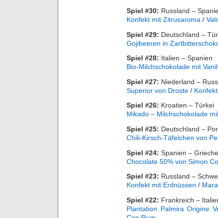
Spiel #30:
Russland – Spani
Konfekt mit Zitrusaroma
/
Val
Spiel #29:
Deutschland – Tür
Gojibeeren in Zartbitterschok
Spiel #28:
Italien – Spanien
Bio-Milchschokolade mit Vanil
Spiel #27:
Niederland – Russ
Superior von Droste
/
Konfekt
Spiel #26:
Kroatien – Türkei
Mikado – Milchschokolade mit
Spiel #25:
Deutschland – Por
Chili-Kirsch-Täfelchen von Pe
Spiel #24:
Spanien – Griech
Chocolate 50% von Simon Co
Spiel #23:
Russland – Schw
Konfekt mit Erdnüssen
/
Mara
Spiel #22:
Frankreich – Italie
Plantation Palmira Origine 
Con Rum