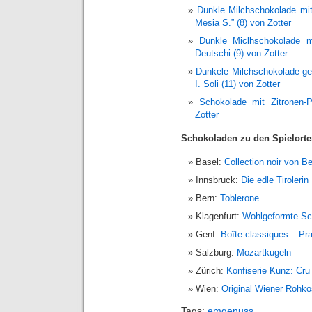
Dunkle Milchschokolade mi
Mesia S.” (8) von Zotter
Dunkle Miclhschokolade 
Deutschi (9) von Zotter
Dunkele Milchschokolade ge
I. Soli (11) von Zotter
Schokolade mit Zitronen-
Zotter
Schokoladen zu den Spielort
Basel:
Collection noir von B
Innsbruck:
Die edle Tirolerin
Bern:
Toblerone
Klagenfurt:
Wohlgeformte Sc
Genf:
Boîte classiques – Pr
Salzburg:
Mozartkugeln
Zürich:
Konfiserie Kunz: Cru
Wien:
Original Wiener Rohko
Tags:
emgenuss