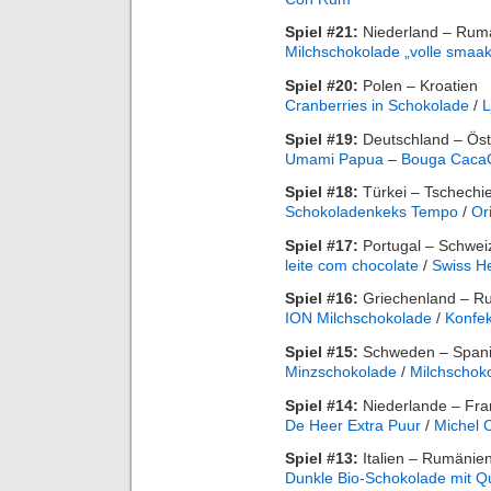
Spiel #21:
Niederland – Rum
Milchschokolade „volle smaak
Spiel #20:
Polen – Kroatien
Cranberries in Schokolade
/
L
Spiel #19:
Deutschland – Öst
Umami Papua
–
Bouga Caca
Spiel #18:
Türkei – Tschechi
Schokoladenkeks Tempo
/
Or
Spiel #17:
Portugal – Schwei
leite com chocolate
/
Swiss H
Spiel #16:
Griechenland – R
ION Milchschokolade
/
Konfek
Spiel #15:
Schweden – Span
Minzschokolade
/
Milchschok
Spiel #14:
Niederlande – Fra
De Heer Extra Puur
/
Michel C
Spiel #13:
Italien – Rumänie
Dunkle Bio-Schokolade mit Q