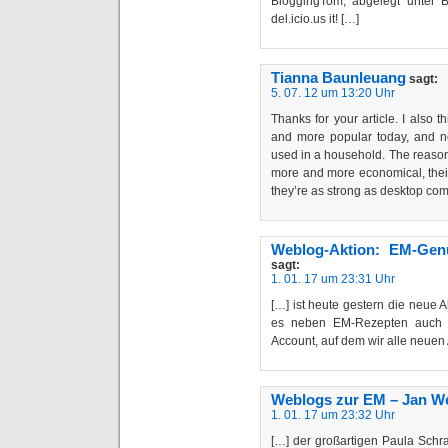
BloggingTom, abgelegt unter Bl
del.icio.us it! […]
Tianna Baunleuang
sagt:
5. 07. 12 um 13:20 Uhr
Thanks for your article. I also
and more popular today, and n
used in a household. The reason 
more and more economical, their
they’re as strong as desktop com
Weblog-Aktion: EM-Gen
sagt:
1. 01. 17 um 23:31 Uhr
[…] ist heute gestern die neue 
es neben EM-Rezepten auch E
Account, auf dem wir alle neuen A
Weblogs zur EM – Jan W
1. 01. 17 um 23:32 Uhr
[…] der großartigen Paula Sch