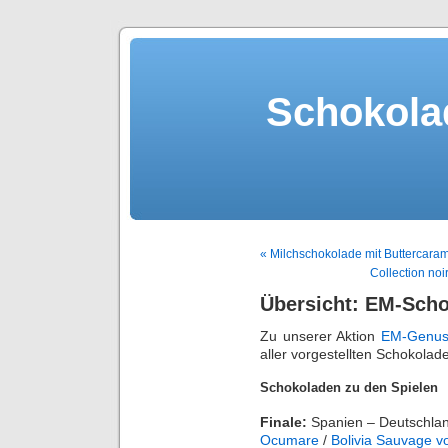
Schokola
« Milchschokolade mit Buttercar
Collection no
Übersicht: EM-Sch
Zu unserer Aktion
EM-Genus
aller vorgestellten Schokolad
Schokoladen zu den Spielen
Finale:
Spanien – Deutschla
Ocumare
/
Bolivia Sauvage v