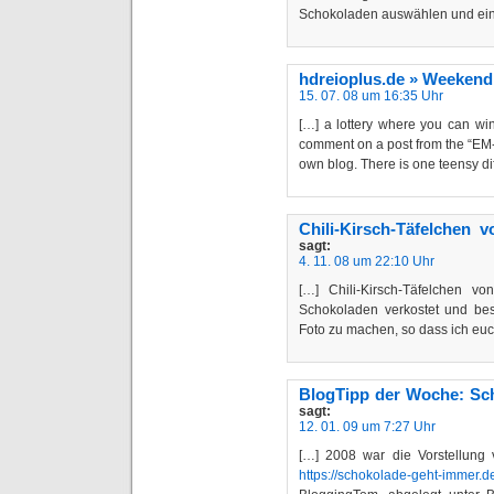
Schokoladen auswählen und ei
hdreioplus.de » Weekend 
15. 07. 08 um 16:35 Uhr
[…] a lottery where you can win
comment on a post from the “EM-G
own blog. There is one teensy dif
Chili-Kirsch-Täfelchen 
sagt:
4. 11. 08 um 22:10 Uhr
[…] Chili-Kirsch-Täfelchen v
Schokoladen verkostet und besc
Foto zu machen, so dass ich eu
BlogTipp der Woche: Sc
sagt:
12. 01. 09 um 7:27 Uhr
[…] 2008 war die Vorstellung
https://schokolade-geht-immer.d