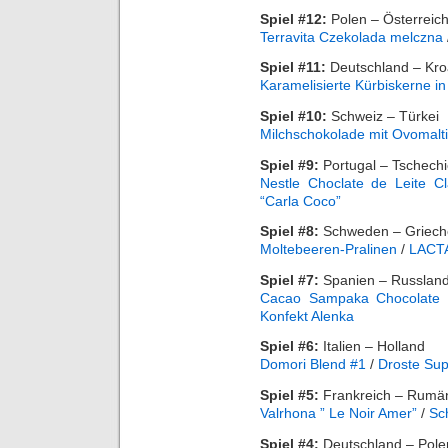
Spiel #12:
Polen – Österreic
Terravita Czekolada melczna
Spiel #11:
Deutschland – Kro
Karamelisierte Kürbiskerne i
Spiel #10:
Schweiz – Türkei
Milchschokolade mit Ovomalt
Spiel #9:
Portugal – Tschech
Nestle Choclate de Leite Cl
“Carla Coco”
Spiel #8:
Schweden – Griech
Moltebeeren-Pralinen
/
LACTA
Spiel #7:
Spanien – Russlan
Cacao Sampaka Chocolate 
Konfekt Alenka
Spiel #6:
Italien – Holland
Domori Blend #1
/
Droste Sup
Spiel #5:
Frankreich – Rumä
Valrhona ” Le Noir Amer”
/
Sc
Spiel #4:
Deutschland – Pole