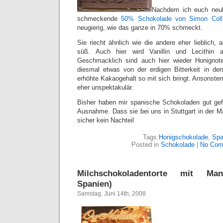
Nachdem ich euch neul
schmeckende
50% Schokolade von Simon Col
neugierig, wie das ganze in 70% schmeckt.
Sie riecht ähnlich wie die andere eher lieblich, 
süß. Auch hier wird Vanillin und Lecithin a
Geschmacklich sind auch hier wieder Honignote
diesmal etwas von der erdigen Bitterkeit in den
erhöhte Kakaogehalt so mit sich bringt. Ansonste
eher unspektakulär.
Bisher haben mir spanische Schokoladen gut gefa
Ausnahme. Dass sie bei uns in Stuttgart in der Mar
sicher kein Nachteil
Tags:
Honigschokolade
,
Spa
Posted in
Schokolade
|
No Com
Milchschokoladentorte mit Ma
Spanien)
Samstag, Juni 14th, 2008