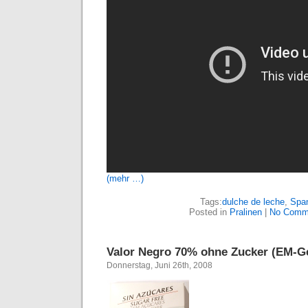
(mehr …)
Tags:
dulche de leche
,
Spa
Posted in
Pralinen
|
No Comm
Valor Negro 70% ohne Zucker (EM-G
Donnerstag, Juni 26th, 2008