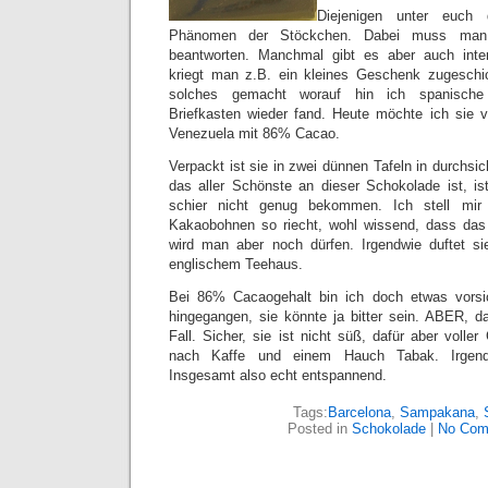
Diejenigen unter euch
Phänomen der Stöckchen. Dabei muss man 
beantworten. Manchmal gibt es aber auch inte
kriegt man z.B. ein kleines Geschenk zugeschic
solches gemacht worauf hin ich spanisch
Briefkasten wieder fand. Heute möchte ich sie v
Venezuela mit 86% Cacao.
Verpackt ist sie in zwei dünnen Tafeln in durchsic
das aller Schönste an dieser Schokolade ist, is
schier nicht genug bekommen. Ich stell mir
Kakaobohnen so riecht, wohl wissend, dass das
wird man aber noch dürfen. Irgendwie duftet s
englischem Teehaus.
Bei 86% Cacaogehalt bin ich doch etwas vorsi
hingegangen, sie könnte ja bitter sein. ABER, da
Fall. Sicher, sie ist nicht süß, dafür aber vol
nach Kaffe und einem Hauch Tabak. Irgendw
Insgesamt also echt entspannend.
Tags:
Barcelona
,
Sampakana
,
Posted in
Schokolade
|
No Com