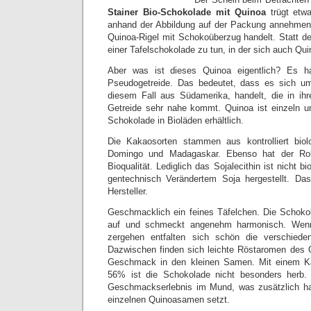
Stainer Bio-Schokolade mit Quinoa
trügt etw
anhand der Abbildung auf der Packung annehmen,
Quinoa-Rigel mit Schokoüberzug handelt. Statt de
einer Tafelschokolade zu tun, in der sich auch Qui
Aber was ist dieses Quinoa eigentlich? Es h
Pseudogetreide. Das bedeutet, dass es sich u
diesem Fall aus Südamerika, handelt, die in ih
Getreide sehr nahe kommt. Quinoa ist einzeln u
Schokolade in Bioläden erhältlich.
Die Kakaosorten stammen aus kontrolliert bio
Domingo und Madagaskar. Ebenso hat der Ro
Bioqualität. Lediglich das Sojalecithin ist nicht 
gentechnisch Verändertem Soja hergestellt. Das
Hersteller.
Geschmacklich ein feines Täfelchen. Die Schokol
auf und schmeckt angenehm harmonisch. Wen
zergehen entfalten sich schön die verschie
Dazwischen finden sich leichte Röstaromen des 
Geschmack in den kleinen Samen. Mit einem Ka
56% ist die Schokolade nicht besonders herb. 
Geschmackserlebnis im Mund, was zusätzlich ha
einzelnen Quinoasamen setzt.