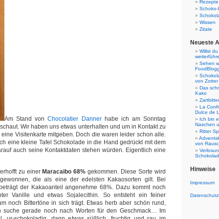
Rezepte
Schoko-
Schokol
Wissen
Zitate
Neueste A
Willst d
weiterführ
Sehen w
FoodBlog
Schokol
von Zotter
Das sch
Kako
Zartbitt
La Confi
Dulce de 
Am Stand von
Chocolatier Danner
habe ich am Sonntag
Ich bin 
Naschen u
schaut. Wir haben uns etwas unterhalten und um in Kontakt zu
Ritter S
r eine Visitenkarte mitgeben. Doch die waren leider schon alle.
Adventsk
fach eine kleine Tafel Schokolade in die Hand gedrückt mit dem
von Raus
rauf auch seine Kontaktdaten stehen würden. Eigentlich eine
Verlosun
Schokola
Hinweise
erhofft zu einer
Maracaibo 68%
gekommen. Diese Sorte wird
gewonnen, die als eine der edelsten Kakaosorten gilt. Bei
Impressum
 beträgt der Kakaoanteil angenehme 68%. Dazu kommt noch
ter Vanille und etwas Sojalecithin. So entsteht ein feiner
Datenschutz
 noch Bittertöne in sich trägt. Etwas herb aber schön rund,
h suche gerade noch nach Worten für den Geschmack… Im
, ur-schokoladig, dann etwas süßlich, fruchtig und rau im