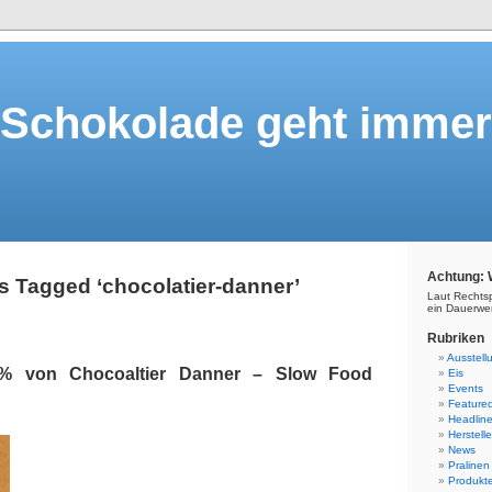
Schokolade geht immer
Achtung: 
s Tagged ‘chocolatier-danner’
Laut Rechts
ein Dauerwe
Rubriken
Ausstell
8% von Chocoaltier Danner – Slow Food
Eis
Events
Feature
Headlin
Herstelle
News
Pralinen
Produkt