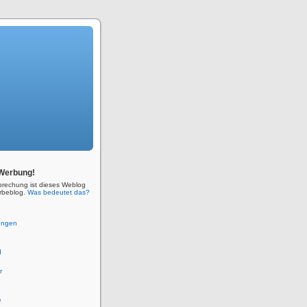
Werbung!
prechung ist dieses Weblog
rbeblog.
Was bedeutet das?
ungen
d
e
r
e