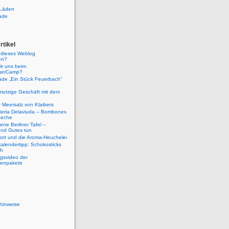
Läden
ade
rtikel
u dieses Weblog
en?
ir uns beim
gerCamp?
ade „Ein Stück Feuerbach“
mutzige Geschäft mit dem
er Meersalz von Klaibers
teria Delaviuda – Bombones
Leche
eene Berliner Tafel –
nd Gutes tun
port und die Aroma-Heuchelei
alendertipp: Schokosticks
ch
gsvideo der
denpakete
hinweise