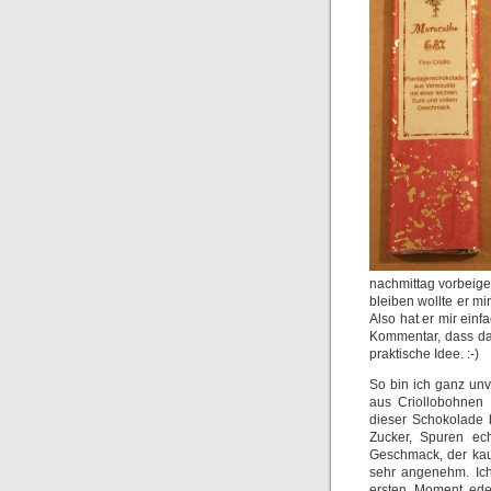
nachmittag vorbeige
bleiben wollte er mi
Also hat er mir ein
Kommentar, dass da
praktische Idee. :-)
So bin ich ganz unv
aus Criollobohnen 
dieser Schokolade
Zucker, Spuren ech
Geschmack, der kaum
sehr angenehm. Ic
ersten Moment edel