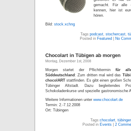
gemacht. Für alle 
kennen, hier ist e
hören.
Bild:
stock.xchng
Tags:
podcast
,
stochercast
,
t
Posted in
Featured
|
No Comm
Chocolart in Tübigen ab morgen
Montag, Dezember 1st, 2008
Morgen startet der Pflichttermin
für al
Süddeutschland
: Zum dritten mal wird das
Tübi
chocolART
stattfinden. Es gibt einen großen Sch
Tübinger Altstadt. Dazu begleitendes Pr
Schokoladenkurse und spezielle gastronomische 
Weitere Informationen unter
www.chocolart.de
Termin: 2.-7.12.2008
Ort: Tübingen
Tags:
chocolart
,
tübinge
Posted in
Events
|
2 Comme