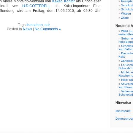
on André Montaldo-Ventsam von
Kakao Kontor
als Chocolatier
Rezepte
Schoko-
terell von
H.D.COTTERELL
als Kako-Importeur. Eine
Schokol
Sendung wird am Freitag, den 14.05.2010, ab 02:30 Uhr
Wissen
Zitate
Tags:
fernsehen
,
ndr
Neueste A
Posted in
News
|
No Comments »
Willst d
weiterführ
Sehen w
FoodBlog
Schokol
von Zotter
Das sch
Kako
Zartbitt
La Confi
Dulce de 
Ich bin 
Naschen u
Ritter S
Adventsk
von Raus
Verlosun
Schokola
Hinweise
Impressum
Datenschutz