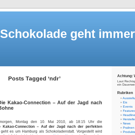
Schokolade geht immer
Achtung: 
Posts Tagged ‘ndr’
Laut Rechts
ein Dauerwe
Rubriken
Ausstell
Die Kakao-Connection – Auf der Jagd nach
Eis
Events
 Bohne
Feature
Headlin
Herstelle
morgen, Montag den 10. Mai 2010, ab 18:15 Uhr die
News
e Kakao-Connection – Auf der Jagd nach der perfekten
Pralinen
 geht es um Hamburg als Schokoladenstatt. Vorgestellt wird
Produkt