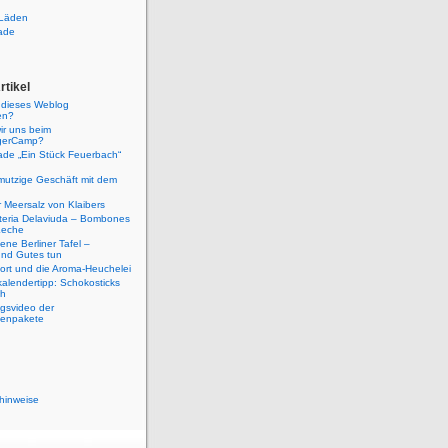
Läden
ade
rtikel
u dieses Weblog
en?
ir uns beim
gerCamp?
ade „Ein Stück Feuerbach“
mutzige Geschäft mit dem
er Meersalz von Klaibers
teria Delaviuda – Bombones
Leche
eene Berliner Tafel –
nd Gutes tun
port und die Aroma-Heuchelei
alendertipp: Schokosticks
ch
gsvideo der
denpakete
hinweise