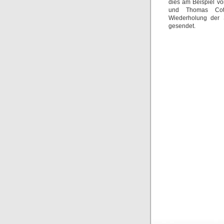
dies am Beispiel v
und Thomas Cot
Wiederholung der 
gesendet.