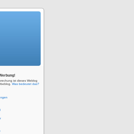
Werbung!
prechung ist dieses Weblog
rbeblog.
Was bedeutet das?
ungen
d
e
r
e