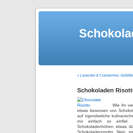
Schokola
« Lavendel & Cranberries: Gefüll
Schokoladen Risott
Wie ihr vi
etwas besessen von Schokola
auf irgendwelche kulinarisc
mir einfach so einfiel.
Schokoladenhöhen etwas dü
Schokoladenrisotto. Nein, e