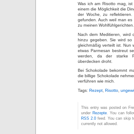
Was ich am Risotto mag, ist
einem die Möglichkeit die Din
der Woche, zu reflektiere
gefunden. Auch weil man es m
zu meinen Wohlfühlgerichten.
Nach dem Meditieren, wird d
hinzu gegeben. Sie wird so 
gleichmäßig verteilt ist. Nu
etwas Parmesan bestreut serv
werden, da der starke 
überdecken droht.
Bei Schokolade bekommt man
die billige Schokolade nehm
verführen wie mich.
Tags:
Rezept
,
Risotto
,
ungewö
This entry was posted on Frei
under
Rezepte
. You can foll
RSS 2.0
feed. You can skip t
currently not allowed.