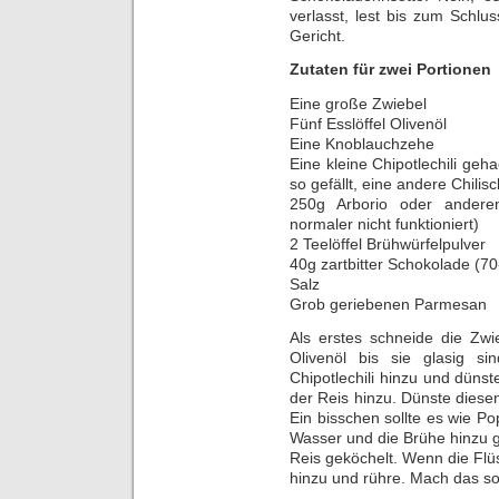
verlasst, lest bis zum Schl
Gericht.
Zutaten für zwei Portionen
Eine große Zwiebel
Fünf Esslöffel Olivenöl
Eine Knoblauchzehe
Eine kleine Chipotlechili geh
so gefällt, eine andere Chilisc
250g Arborio oder anderen
normaler nicht funktioniert)
2 Teelöffel Brühwürfelpulver
40g zartbitter Schokolade (
Salz
Grob geriebenen Parmesan
Als erstes schneide die Zwi
Olivenöl bis sie glasig s
Chipotlechili hinzu und düns
der Reis hinzu. Dünste diesen 
Ein bisschen sollte es wie 
Wasser und die Brühe hinzu 
Reis geköchelt. Wenn die Flüs
hinzu und rühre. Mach das so 