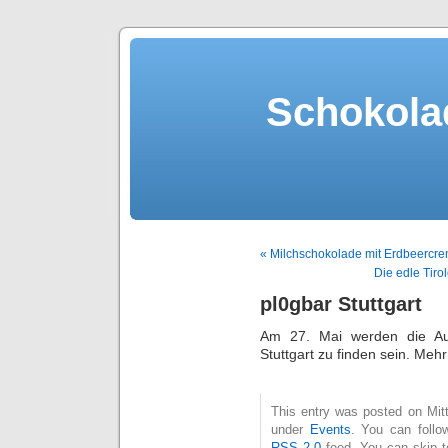
Schokola
« Milchschokolade mit Erdbeercre
Die edle Tir
pl0gbar Stuttgart
Am 27. Mai werden die Aut
Stuttgart zu finden sein. Mehr
This entry was posted on Mitt
under
Events
. You can follo
RSS 2.0
feed. You can skip t